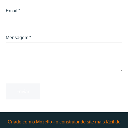
Email
*
Mensagem
*
Criado com o
Mozello
- o construtor de site mais fácil de